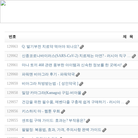
번호
제 목
129963
Q. 발기부전 치료약 먹어야 되나요?
129962
신종코로나바이러스(SARS-CoV-2) 치료제는 아연? - 러시아 직구 …
129961
마나 토끼 468 관련 풍부한 아이템과 신속한 정보를 한 곳에서!
129960
파워맨 비아그라 후기 - 파워약국
129959
비아그라 처방받는법 - [ 성인약국 ]
129958
밀양 카마그라(Kamagra) 구입-비아몰
129957
건강을 위한 필수품, 메벤다졸 구충제 쉽게 구매하기 - 러시아 …
129956
키스하지 마 - 웹툰 우희
129955
센트립 구매 가이드: 효과는? 부작용은?
129954
팔팔정: 복용법, 효과, 가격, 주의사항 완벽 가이드