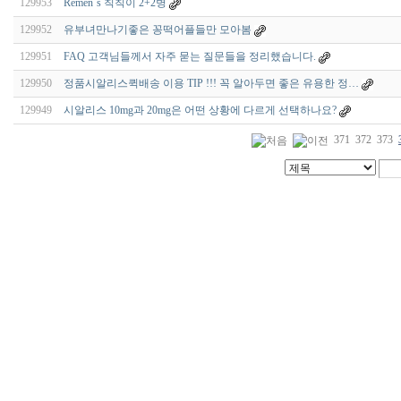
129953
Remen`s 칙칙이 2+2병
129952
유부녀만나기좋은 꽁떡어플들만 모아봄
129951
FAQ 고객님들께서 자주 묻는 질문들을 정리했습니다.
129950
정품시알리스퀵배송 이용 TIP !!! 꼭 알아두면 좋은 유용한 정…
129949
시알리스 10mg과 20mg은 어떤 상황에 다르게 선택하나요?
371
372
373