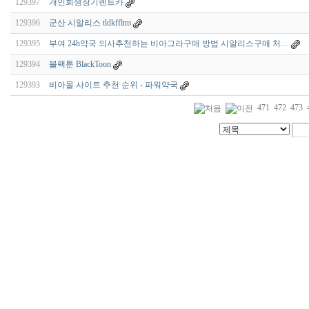
129397
개인회생장기렌트카
129396
군산 시알리스 tldkffltm
129395
부여 24h약국 의사추천하는 비아그라구매 방법 시알리스구매 처…
129394
블랙툰 BlackToon
129393
비아몰 사이트 추천 순위 - 파워약국
471
472
473