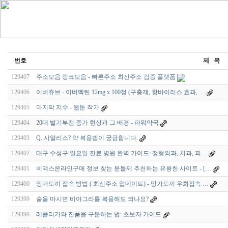
번호
제 목
129407
주소모음 링크모음 - 빠른주소 최신주소 검증 플랫폼
129406
이버쥬브 - 이버멕틴 12mg x 100정 (구충제, 항바이러스 효과, …
129405
마지막 지수 - 웹툰 작가
129404
20대 발기부전 증가 현상과 그 배경 - 파워약국
129403
Q. 시알리스? 약 복용법이 궁금합니다.
129402
대구 수성구 일요일 진료 병원 완벽 가이드: 정형외과, 치과, 피…
129401
비맥스온라인구매 정보 찾는 분들께 추천하는 유용한 사이트 - […
129400
망가토끼 접속 방법 ( 최신주소 업데이트) - 망가토끼 우회접속 …
129399
술을 마시면 비아그라를 복용해도 되나요?
129398
레플리카와 진품을 구분하는 법: 초보자 가이드