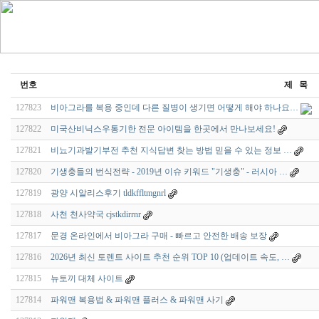
번호
제 목
127823
비아그라를 복용 중인데 다른 질병이 생기면 어떻게 해야 하나요…
127822
미국산비닉스우통기한 전문 아이템을 한곳에서 만나보세요!
127821
비뇨기과발기부전 추천 지식답변 찾는 방법 믿을 수 있는 정보 …
127820
기생충들의 번식전략 - 2019년 이슈 키워드 "기생충" - 러시아 …
127819
광양 시알리스후기 tldkffltmgnrl
127818
사천 천사약국 cjstkdirrnr
127817
문경 온라인에서 비아그라 구매 - 빠르고 안전한 배송 보장
127816
2026년 최신 토렌트 사이트 추천 순위 TOP 10 (업데이트 속도, …
127815
뉴토끼 대체 사이트
127814
파워맨 복용법 & 파워맨 플러스 & 파워맨 사기