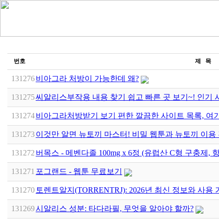
번호
제 목
131276
비아그라 처방이 가능한데 왜?
131275
씨알리스부작용 내용 찾기 쉽고 빠른 곳 보기~! 인기 
131274
비아그라처방받기 보기 편한 깔끔한 사이트 목록, 여
131273
이것만 알면 뉴토끼 마스터! 비밀 웹툰과 뉴토끼 이용 전
131272
버목스 - 메벤다졸 100mg x 6정 (유럽산 C형 구충제, 
131271
포그랜드 - 웹툰 무료보기
131270
토렌트알지(TORRENTRJ): 2026년 최신 정보와 사용
131269
시알리스 성분: 타다라필, 무엇을 알아야 할까?