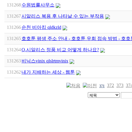
131268
수원법률사무소
131267
시알리스 복용 후 나타날 수 있는 부작용
131266
순천 비아킹 qldkzld
131265
호호툰 평생 주소 안내 - 호호툰 우회 접속 방법 - 호호
131264
Q.시알리스 정품 비교 어떻게 하나요?
131263
비닉스vinix qlslrtmvinix
131262
내가 지배하는 세상 - 웹툰
372
373
37
371