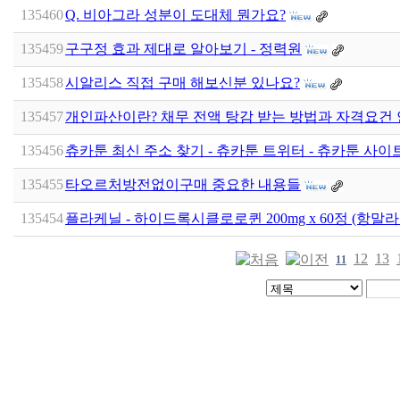
135460
Q. 비아그라 성분이 도대체 뭔가요?
135459
구구정 효과 제대로 알아보기 - 정력원
135458
시알리스 직접 구매 해보신분 있나요?
135457
개인파산이란? 채무 전액 탕감 받는 방법과 자격요건
135456
츄카툰 최신 주소 찾기 - 츄카툰 트위터 - 츄카툰 사이트 
135455
타오르처방전없이구매 중요한 내용들
135454
플라케닐 - 하이드록시클로로퀸 200mg x 60정 (항말
12
13
11