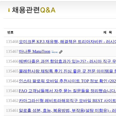
번호
제 목
135468
오미크론 KP.3 재유행, 해결책은 트리아자비린 - 러시
135467
마나툰 ManaToon
135466
메벤다졸은 과연 항암효과가 있는가? - 러시아 직구 우라
135465
몰래한사랑 채팅톡 후기 진심 좋은 곳 전문 아이템을 
135464
인스타 팔로워 모바일 추천사이트 TOP 정보 확인 (202
135463
FAQ 고객님들께서 자주 묻는 질문들을 정리했습니다
135462
카마그라신형 레비트라해외직구 모바일 BEST 사이트
135461
알로홀 성분, 효능, 복용방법, 부작용(설탕 미함유) - 