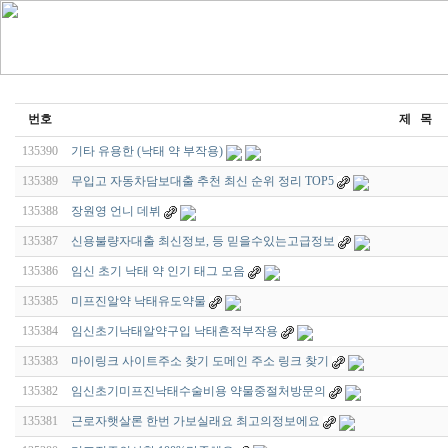
번호
제 목
135390
기타 유용한 (낙태 약 부작용)
135389
무입고 자동차담보대출 추천 최신 순위 정리 TOP5
135388
장원영 언니 데뷔
135387
신용불량자대출 최신정보, 등 믿을수있는고급정보
135386
임신 초기 낙태 약 인기 태그 모음
135385
미프진알약 낙태유도약물
135384
임신초기낙태알약구입 낙태흔적부작용
135383
마이링크 사이트주소 찾기 도메인 주소 링크 찾기
135382
임신초기미프진낙태수술비용 약물중절처방문의
135381
근로자햇살론 한번 가보실래요 최고의정보에요