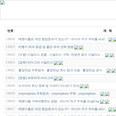
번호
제 목
130026
메벤다졸은 과연 항암효과가 있는가? - 러시아 직구 우라몰 uLa2…
130025
비행기 좌석 등급 및 좋은 좌석 선택 방법
130024
[수원] 시알리스 정품 - 시알리스 구매 | 처방전 없이 시알리스 …
130023
[김해] 비아그라 시알리스
130022
출장만남 우회접속 - 출장만남 최신 링크 모음 - 출장만남 공식 …
130021
[창원] 파워약국 비아그라
130020
누누티비 최신 영화 및 드라마 다시보기 안내
130019
yespornplease 우회접속 - yespornplease 우회 - yespornplease …
130018
메벤다졸 구매대행하는 방법 - 러시아 직구 우라몰 uLag9.top
130017
메벤다졸은 과연 항암효과가 있는가? - 러시아 직구 우라몰 ulA2…