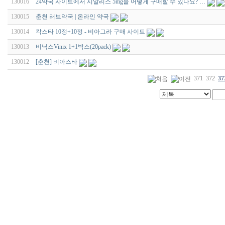
130016
24약국 사이트에서 시알리스 5mg을 어떻게 구매할 수 있나요? …
130015
춘천 러브약국 | 온라인 약국
130014
칵스타 10정+10정 - 비아그라 구매 사이트
130013
비닉스Vinix 1+1박스(20pack)
130012
[춘천] 비아스타
371
372
37