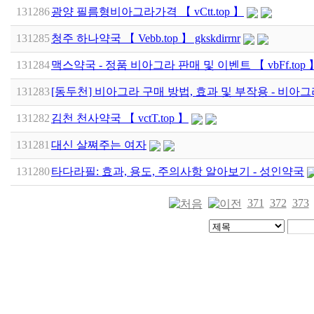
131286
광양 필름형비아그라가격 【 vCtt.top 】
131285
청주 하나약국 【 Vebb.top 】 gkskdirrnr
131284
맥스약국 - 정품 비아그라 판매 및 이벤트 【 vbFf.top 
131283
[동두천] 비아그라 구매 방법, 효과 및 부작용 - 비아
131282
김천 천사약국 【 vctT.top 】
131281
대신 살쪄주는 여자
131280
타다라필: 효과, 용도, 주의사항 알아보기 - 성인약국
371
372
373