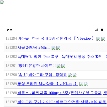
번호
제 목
131294
비아몰 - 한국 국내 1위 성인약국 【 Vbee.top 】
131293
서울 24약국 24dirrnr
131292
늑대닷컴 막힌 주소 복구 - 늑대닷컴 평생 주소 확인 
131291
[양산] 유용한 사이트 !!
131290
[속초] 비아그라 구입 - 정력원
131289
통영 온라인 하나약국 【 vcKk.top 】
131288
버목스 - 메벤다졸 100mg x 6정 (유럽산 C형 구충제, 
131287
비아그라 구매 가이드: 빠르고 안전한 선택 - 비아마켓