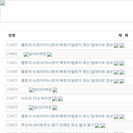
번호
제 목
134483
웹토끼-뉴토끼/마나토끼/북토끼/밤토끼 최신 업데이트 정보
134482
감사드려요
134481
웹토끼-뉴토끼/마나토끼/북토끼/밤토끼 최신 업데이트 정보
134480
웹토끼-뉴토끼/마나토끼/북토끼/밤토끼 최신 업데이트 정보
134479
웹토끼-뉴토끼/마나토끼/북토끼/밤토끼 최신 업데이트 정보
134478
감사드려요
134477
이수근 아내 박지연
134476
감사드려요
134475
웹토끼-뉴토끼/마나토끼/북토끼/밤토끼 최신 업데이트 정보
134474
주소야 사이트주소 찾기 도메인 주소 링크 찾기