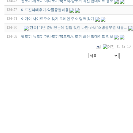
134473
웹토끼-뉴토끼/마나토끼/북토끼/밤토끼 최신 업데이트 정보
134472
미프진낙태후기-약물중절비용
134471
여기여 사이트주소 찾기 도메인 주소 링크 찾기
134470
[단독] “1년 준비했는데 정답 맞힌 나만 바보”소방공무원 채용…
134469
웹토끼-뉴토끼/마나토끼/북토끼/밤토끼 최신 업데이트 정보
11
12
13