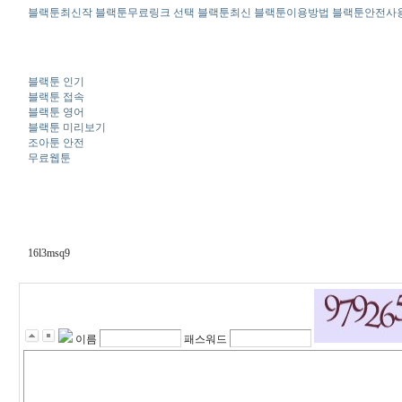
블랙툰최신작 블랙툰무료링크 선택 블랙툰최신 블랙툰이용방법 블랙툰안전사
블랙툰 인기
블랙툰 접속
블랙툰 영어
블랙툰 미리보기
조아툰 안전
무료웹툰
16l3msq9
이름
패스워드