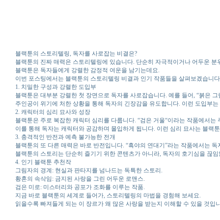
블랙툰의 스토리텔링, 독자를 사로잡는 비결은?
블랙툰의 진짜 매력은 스토리텔링에 있습니다. 단순히 자극적이거나 어두운 분
블랙툰은 독자들에게 강렬한 감정적 여운을 남기는데요.
이번 포스팅에서는 블랙툰의 스토리텔링 비결과 인기 작품들을 살펴보겠습니다
1. 치밀한 구성과 강렬한 도입부
블랙툰은 대부분 강렬한 첫 장면으로 독자를 사로잡습니다. 예를 들어, “붉은 그
주인공이 위기에 처한 상황을 통해 독자의 긴장감을 유도합니다. 이런 도입부는 
2. 캐릭터의 심리 묘사와 성장
블랙툰은 주로 복잡한 캐릭터 심리를 다룹니다. “검은 거울“이라는 작품에서는
이를 통해 독자는 캐릭터와 공감하며 몰입하게 됩니다. 이런 심리 묘사는 블랙툰
3. 충격적인 반전과 예측 불가능한 전개
블랙툰의 또 다른 매력은 바로 반전입니다. “흑야의 연대기”라는 작품에서는 독
블랙툰의 스토리는 단순히 즐기기 위한 콘텐츠가 아니라, 독자의 호기심을 끊임
4. 인기 블랙툰 추천작
그림자의 경계: 현실과 판타지를 넘나드는 독특한 스토리.
황혼의 속삭임: 금지된 사랑을 그린 어두운 로맨스.
검은 미로: 미스터리와 공포가 조화를 이루는 작품.
지금 바로 블랙툰의 세계로 들어가, 스토리텔링의 마법을 경험해 보세요.
읽을수록 빠져들게 되는 이 장르가 왜 많은 사랑을 받는지 이해할 수 있을 것입니