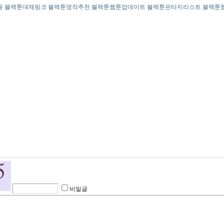
용 블랙툰대체링크 블랙툰명작추천 블랙툰웹툰업데이트 블랙툰판타지리스트 블랙툰
비밀글