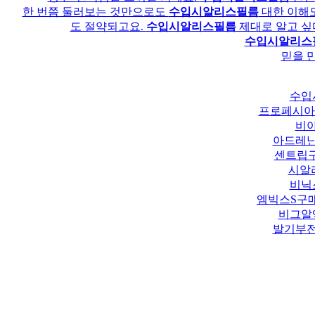
한 번쯤 둘러보는 것만으로도
수입시알리스필름
대한 이해도
도 절약되고요.
수입시알리스필름
제대로 알고 싶
수입시알리스
믿을 
수입
프로페시아
비
아드레
센트립구
시알
비닉
엠빅스S구
비그알
발기부