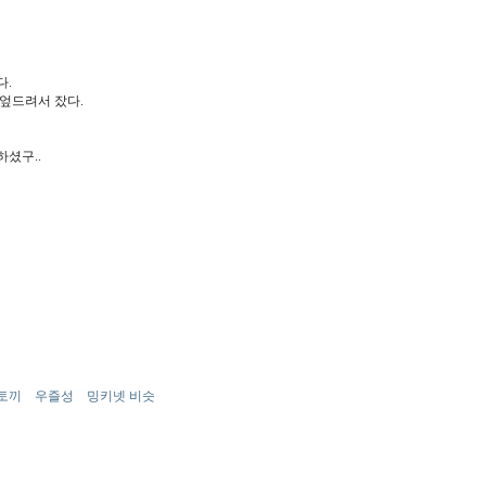
다.
 엎드려서 잤다.
셨구..
토끼
우즐성
밍키넷 비슷