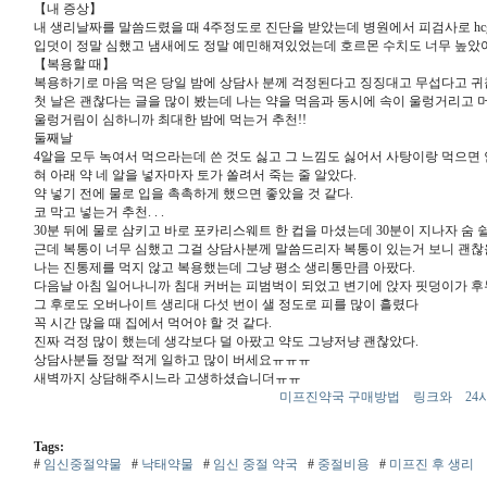
【내 증상】
내 생리날짜를 말씀드렸을 때 4주정도로 진단을 받았는데 병원에서 피검사로 hcg
입덧이 정말 심했고 냄새에도 정말 예민해져있었는데 호르몬 수치도 너무 높았
【복용할 때】
복용하기로 마음 먹은 당일 밤에 상담사 분께 걱정된다고 징징대고 무섭다고 
첫 날은 괜찮다는 글을 많이 봤는데 나는 약을 먹음과 동시에 속이 울렁거리고 
울렁거림이 심하니까 최대한 밤에 먹는거 추천!!
둘째날
4알을 모두 녹여서 먹으라는데 쓴 것도 싫고 그 느낌도 싫어서 사탕이랑 먹으면 
혀 아래 약 네 알을 넣자마자 토가 쏠려서 죽는 줄 알았다.
약 넣기 전에 물로 입을 촉촉하게 했으면 좋았을 것 같다.
코 막고 넣는거 추천. . .
30분 뒤에 물로 삼키고 바로 포카리스웨트 한 컵을 마셨는데 30분이 지나자 숨 
근데 복통이 너무 심했고 그걸 상담사분께 말씀드리자 복통이 있는거 보니 괜찮을
나는 진통제를 먹지 않고 복용했는데 그냥 평소 생리통만큼 아팠다.
다음날 아침 일어나니까 침대 커버는 피범벅이 되었고 변기에 앉자 핏덩이가 후
그 후로도 오버나이트 생리대 다섯 번이 샐 정도로 피를 많이 흘렸다
꼭 시간 많을 때 집에서 먹어야 할 것 같다.
진짜 걱정 많이 했는데 생각보다 덜 아팠고 약도 그냥저냥 괜찮았다.
상담사분들 정말 적게 일하고 많이 버세요ㅠㅠㅠ
새벽까지 상담해주시느라 고생하셨습니더ㅠㅠ
미프진약국 구매방법
링크와
2
Tags:
#
임신중절약물
#
낙태약물
#
임신 중절 약국
#
중절비용
#
미프진 후 생리