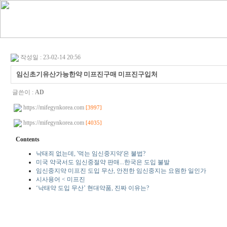
작성일 : 23-02-14 20:56
임신초기유산가능한약 미프진구매 미프진구입처
글쓴이 :
AD
https://mifegynkorea.com
[3997]
https://mifegynkorea.com
[4035]
Contents
낙태죄 없는데, '먹는 임신중지약'은 불법?
미국 약국서도 임신중절약 판매...한국은 도입 불발
임신중지약 미프진 도입 무산, 안전한 임신중지는 요원한 일인가
시사용어 < 미프진
‘낙태약 도입 무산’ 현대약품, 진짜 이유는?