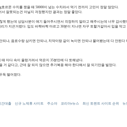
호르몬 수치를 쟀을 때 50000이 넘는 수치라서 먹기 전까지 고민이 정말 많았다.
어서 잘못되는건 아닐지 걱정했지만 결과는 정말 좋았다.
귀찮게 했는데 상담사분이 얘기 들어주시면서 걱정하지 말라고 해주시는데 너무 감사했
머리가 지끈거렸다. 입도 바짝바짝 마르고 30분이 지나면 자꾸 토할거같아서 입을 막고
안되냐, 음료수랑 삼키면 안되냐, 치약이랑 같이 녹이면 안되냐 물어봤는데 다 안된다 하
쉴 때 마다 속이 울렁거려서 먹은지 35분만에 다 토해냈다.
 거 같다고, 근데 잘 되지 않으면 추가복용 해야 한다해서 잘 되기만을 빌었다.
두둑 떨어졌다.
4시간대출
신규 노제휴 사이트
주소야
코리아e뉴스
최신 토렌트 사이트 순위
뉴