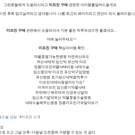
그런분들에게 도움되시라고
미프진 구매
관련한 아이템를알려드릴게요..
시면 후회 없으실꺼라고 생각됩니다..나름 최고의 페이지라고 판단이 되서 올려드립니
미프진 구매
관련해서 도움되셔셔 기분 좋은 하루되셨으면 좋겠네요...
아래 눌러주세요^^
미프진 구매
핵심아이템 확인
약물중절가능한병원 자연유산유도
먹는낙태약 임신약 유산약 미프
정품미프진약물낙태비용 낙태수술
임신중단약 미프진 유산약구입방법
유산방법 초기임신낙태알약후기
미프진낙태비용얼마인가요?
미국미프진 임신중기약물낙태
우먼메디 해외약국 인공유산알약
임신초기알약유산 약물중절수술병원
낙태수술해주는병원 정품미프진가격알아보기
절수술 상담
#
미프진 소개
해요
 오고 그날 오후~다음날 오전중에 수령할 수 있는 것 같다.