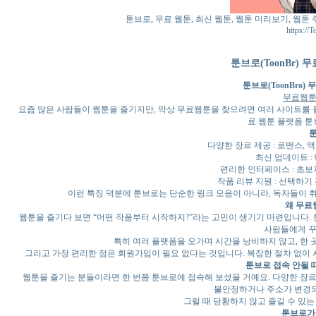
툰브로, 무료 웹툰, 최신 웹툰, 웹툰 미리보기, 웹툰 주
https://
툰브로(ToonBr) 
툰브로(ToonBro)
무료웹툰,
요즘 많은 사람들이 웹툰을 즐기지만, 막상 무료웹툰을 찾으려면 여러 사이트를 
료 웹툰 플랫폼 툰
다양한 장르 제공 : 로맨스,
최신 업데이트 :
편리한 인터페이스 : 초보
작품 리뷰 지원 : 선택하기
이런 특징 덕분에 툰브로는 단순한 링크 모음이 아니라, 독자들이 
왜 무료
웹툰을 즐기다 보면 “어떤 작품부터 시작하지?”라는 고민이 생기기 마련입니다.
사람들에게 꾸
특히 여러 플랫폼을 오가며 시간을 낭비하지 않고, 한 
그리고 가장 편리한 점은 회원가입이 필요 없다는 것입니다. 복잡한 절차 없이 
툰브로 접속 안될 
웹툰을 즐기는 분들이라면 한 번쯤 툰브로에 접속해 보셨을 거예요. 다양한 장르
불안정하거나 주소가 변경되
그럴 때 당황하지 않고 즐길 수 있
툰브로가