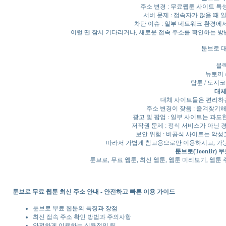
주소 변경 : 무료웹툰 사이트 특
서버 문제 : 접속자가 많을 때
차단 이슈 : 일부 네트워크 환경에
이럴 땐 잠시 기다리거나, 새로운 접속 주소를 확인하는 방
툰브로 
블랙툰
뉴토끼 
탑툰 / 도지코
대체
대체 사이트들은 편리하긴
주소 변경이 잦음 : 즐겨찾기해
광고 및 팝업 : 일부 사이트는 과도
저작권 문제 : 정식 서비스가 아닌 
보안 위험 : 비공식 사이트는 악성
따라서 가볍게 참고용으로만 이용하시고, 가능
툰브로(ToonBr) 
툰브로, 무료 웹툰, 최신 웹툰, 웹툰 미리보기, 웹툰 주
툰브로 무료 웹툰 최신 주소 안내 - 안전하고 빠른 이용 가이드
툰브로 무료 웹툰의 특징과 장점
최신 접속 주소 확인 방법과 주의사항
안전하게 이용하는 실용적인 팁