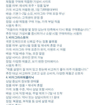
체험용 구매에 적합한 가성비 사이트
정품 여부: 제네릭 위주 + 정품 일부
가격: 비교적 저렴한 편, 1정 7,000원대부터
배송: 기본 1~2일 소요, 비아그라 구매 포장 무난
상담 서비스: 고객센터 운영 중
장점: 소량 체험용 구매 가능, 가격 부담 적음
사용자 후기:
"처음이라 저용량 몇 정만 샀는데 만족해서 다시 묶음 구매했습니다."
추천 대상: 가성비를 중시하거나 소량 시험 구매하려는 사용자
3. 비아그라스토어
국문 도메인으로 신뢰감 주는 정통 플랫폼
정품 여부: 실데나필 정품 및 제네릭 혼합 구성
가격: 비아그라 구매 표준가 유지, 이벤트 시 저렴
배송: 익일 배송 가능, 포장 깔끔
상담 서비스: 온라인 문의 가능
장점: 다양한 제품군, 보기 편한 인터페이스
사용자 후기:
"제품 설명이 잘 되어 있고 한눈에 비교하기 좋아 자주 이용합니다."
추천 대상: 비교하며 고르고 싶은 소비자, 다양한 제품군 선호자
4. 비아그라파워클리닉
상담 중심의 정보형 판매몰
정품 여부: 정품 + 제네릭 혼합
가격: 보통 수준, 약사 상담 포함 서비스
배송: 신속 익명 배송, 주말 제외 1~2일 내 도착
상담 서비스: 약사 또는 상담사와의 1:1 응대
장점: 복용법, 부작용 등 상세 설명 제공