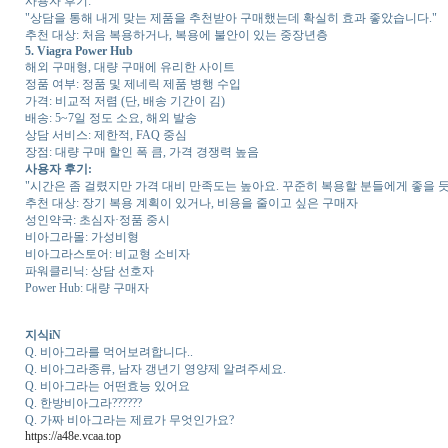
사용자 후기:
"상담을 통해 내게 맞는 제품을 추천받아 구매했는데 확실히 효과 좋았습니다."
추천 대상: 처음 복용하거나, 복용에 불안이 있는 중장년층
5. Viagra Power Hub
해외 구매형, 대량 구매에 유리한 사이트
정품 여부: 정품 및 제네릭 제품 병행 수입
가격: 비교적 저렴 (단, 배송 기간이 김)
배송: 5~7일 정도 소요, 해외 발송
상담 서비스: 제한적, FAQ 중심
장점: 대량 구매 할인 폭 큼, 가격 경쟁력 높음
사용자 후기:
"시간은 좀 걸렸지만 가격 대비 만족도는 높아요. 꾸준히 복용할 분들에게 좋을 듯
추천 대상: 장기 복용 계획이 있거나, 비용을 줄이고 싶은 구매자
성인약국: 초심자·정품 중시
비아그라몰: 가성비형
비아그라스토어: 비교형 소비자
파워클리닉: 상담 선호자
Power Hub: 대량 구매자
지식iN
Q. 비아그라를 먹어보려합니다..
Q. 비아그라종류, 남자 갱년기 영양제 알려주세요.
Q. 비아그라는 어떤효능 있어요
Q. 한방비아그라??????
Q. 가짜 비아그라는 제료가 무엇인가요?
https://a48e.vcaa.top