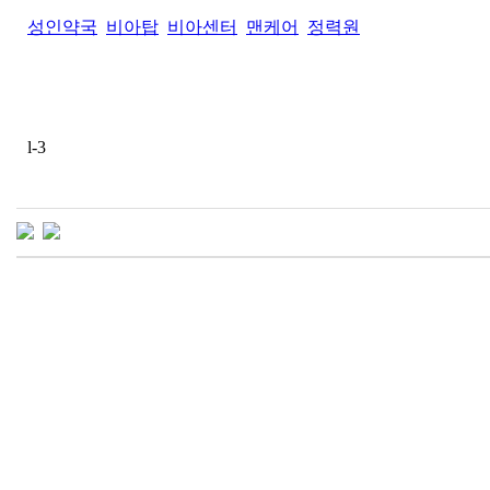
성인약국
비아탑
비아센터
맨케어
정력원
l-3