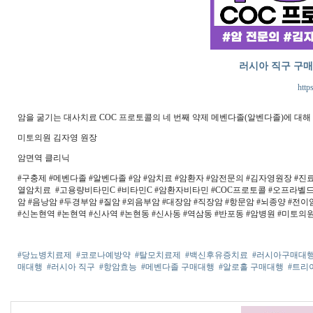
러시아 직구 구
http
암을 굶기는 대사치료 COC 프로토콜의 네 번째 약제 메벤다졸(알벤다졸)에 대해
미토의원 김자영 원장
암면역 클리닉
#구충제 #메벤다졸 #알벤다졸 #암 #암치료 #암환자 #암전문의 #김자영원장 #진료
열암치료 #고용량비타민C #비타민C #암환자비타민 #COC프로토콜 #오프라벨드럭
암 #음낭암 #두경부암 #질암 #외음부암 #대장암 #직장암 #항문암 #뇌종양 #전이암
#신논현역 #논현역 #신사역 #논현동 #신사동 #역삼동 #반포동 #암병원 #미토의원
#당뇨병치료제
#코로나예방약
#탈모치료제
#백신후유증치료
#러시아구매대
매대행
#러시아 직구
#항암효능
#메벤다졸 구매대행
#알로홀 구매대행
#트리