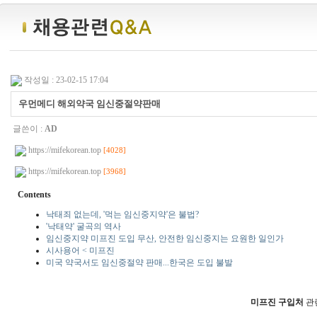
작성일 : 23-02-15 17:04
우먼메디 해외약국 임신중절약판매
글쓴이 :
AD
https://mifekorean.top
[4028]
https://mifekorean.top
[3968]
Contents
낙태죄 없는데, '먹는 임신중지약'은 불법?
'낙태약' 굴곡의 역사
임신중지약 미프진 도입 무산, 안전한 임신중지는 요원한 일인가
시사용어 < 미프진
미국 약국서도 임신중절약 판매...한국은 도입 불발
미프진 구입처
관