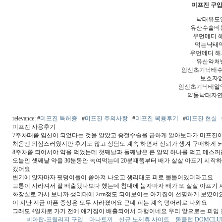
미프진 구
낙태유도
유산수술비
우먼메디 
먹는낙태약
우먼메디 
유산약처
임신초기낙태수
보호자
임신초기낙태알
약물낙태자연
relevance: #
미프진 특허증
#
미프진 주의사항
#
미프진 복용후기
#
미프진 현실
미프진 사용후기
7주차때쯤 임신이 되었다는 것을 알았고 중절수술을 급하게 알아보다가 미프진
처음엔 의심스러웠지만 후기도 많고 상담도 계속 하면서 신뢰가 생겨 구매하게 
8주차쯤 되어서야 약을 먹었는데 첫째날과 둘째날은 큰 알약 하나를 먹고 메스꺼
오늘인 셋째날 약을 30분동안 녹여먹는데 20분때쯤부터 배가 살살 아프기 시작
갔어요
변기에 앉자마자 핏덩이들이 쏟아져 나오고 생리대도 피로 물들어있더라고요
고통이 사라져서 잘 배출됐나보다 했는데 침대에 눕자마자 배가 또 살살 아프기 
화장실로 가서 보니까 생리대에 2cm정도 되어보이는 아기집이 선명하게 보였어
이 지난 지금 아픈 증상은 모두 사라졌어요 근데 피는 계속 덩어리로 나와요
그래도 4일차로 가기 전에 애기집이 배출되어서 다행이네요 우리 앞으로는 피임
비아탑-프릴리지 구입
마나토끼
신규 노제휴 사이트
돔클럽 DOMCLU