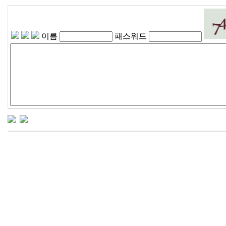
이름
패스워드