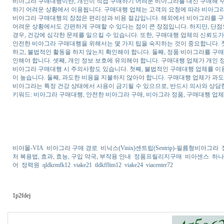
비아그라 구매대행이란, 개인이 직접 구매하기 어려운 비아그라를 대신 구매해 주
하기 어려운 상황에서 이용됩니다. 구매대행 업체는 고객의 요청에 따라 비아그라
비아그라 구매대행의 장점은 편리성과 비용 절감입니다. 해외에서 비아그라를 구매
어려운 상황에서도 간편하게 구매할 수 있다는 점이 큰 장점입니다. 하지만, 단
경우, 건강에 심각한 문제를 일으킬 수 있습니다. 또한, 구매대행 업체의 신뢰도가
안전한 비아그라 구매대행을 위해서는 몇 가지 팁을 숙지하는 것이 중요합니다. 첫
하고, 불법적인 활동을 하지 않는지 확인해야 합니다. 둘째, 정품 비아그라를 구매
인해야 합니다. 셋째, 개인 정보 보호에 유의해야 합니다. 구매대행 업체가 개인
비아그라 구매대행 시 주의사항도 있습니다. 첫째, 불법적인 구매대행 업체를 이
이 높습니다. 둘째, 과도한 비용을 지불하지 않아야 합니다. 구매대행 업체가 과도
비아그라는 특정 건강 상태에서 사용이 금기될 수 있으므로, 반드시 의사와 상담한
키워드: 비아그라 구매대행, 안전한 비아그라 구매, 비아그라 정품, 구매대행 업
비아몰-VIA
비아그라 구매 경로
비닉스(Vinix)센트립(Sentrip)-필름형비아그라
처 복용법, 효과, 효능, 구입 약국, 부작용 안내
정품프릴리지구매
비아센스
하나
어
정력원
qldkrmfk12
viake21
tldkffltm12
viake24
viacenter72
1p2fdej