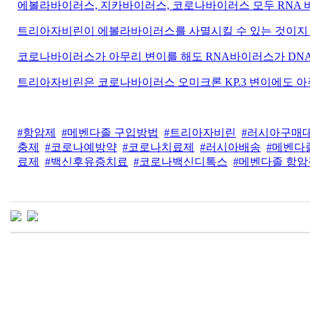
에볼라바이러스, 지카바이러스, 코로나바이러스 모두 RNA 
트리아자비린이 에볼라바이러스를 사멸시킬 수 있는 것이지
코로나바이러스가 아무리 변이를 해도 RNA바이러스가 DN
트리아자비린은 코로나바이러스 오미크론 KP.3 변이에도 아
#항암제
#메벤다졸 구입방법
#트리아자비린
#러시아구매
충제
#코로나예방약
#코로나치료제
#러시아배송
#메벤다
료제
#백신후유증치료
#코로나백신디톡스
#메벤다졸 항