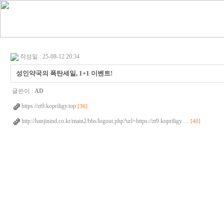
작성일 : 25-08-12 20:34
성인약국의 폭탄세일, 1+1 이벤트!
글쓴이 :
AD
https://zt9.kopriligy.top
[36]
http://hanjinind.co.kr/main2/bbs/logout.php?url=https://zt9.kopriligy.…
[40]