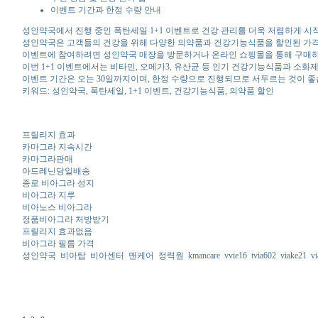
이벤트 기간과 한정 수량 안내
성인약국에서 진행 중인 폭탄세일 1+1 이벤트로 건강 관리를 더욱 저렴하게 시
성인약국은 고객들의 건강을 위해 다양한 의약품과 건강기능식품을 할인된 가격으로
이벤트에 참여하려면 성인약국 매장을 방문하거나 온라인 쇼핑몰을 통해 구매하면 
이번 1+1 이벤트에서는 비타민, 오메가3, 유산균 등 인기 건강기능식품과 소화
이벤트 기간은 오는 30일까지이며, 한정 수량으로 진행되므로 서두르는 것이 
키워드: 성인약국, 폭탄세일, 1+1 이벤트, 건강기능식품, 의약품 할인
프릴리지 효과
카마그라 지속시간
카마그라판매
아드레닌당일배송
종로 비아그라 성지
비아그라 지루
비아노스 비아그라
정품비아그라 처방받기
프릴리지 효과없음
비아그라 필름 가격
성인약국
비아탑
비아센터
맨케어
정력원
kmancare
vvie16
tvia602
viake21
v