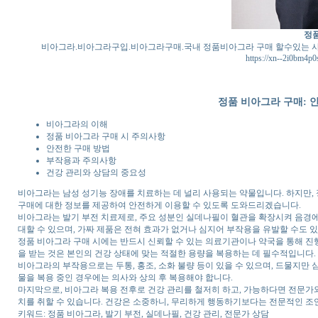
정
비아그라.비아그라구입.비아그라구매.국내 정품비아그라 구매 할수있는
https://xn--2i0bm4p0
정품 비아그라 구매: 
비아그라의 이해
정품 비아그라 구매 시 주의사항
안전한 구매 방법
부작용과 주의사항
건강 관리와 상담의 중요성
비아그라는 남성 성기능 장애를 치료하는 데 널리 사용되는 약물입니다. 하지만,
구매에 대한 정보를 제공하여 안전하게 이용할 수 있도록 도와드리겠습니다.
비아그라는 발기 부전 치료제로, 주요 성분인 실데나필이 혈관을 확장시켜 음경에
대할 수 있으며, 가짜 제품은 전혀 효과가 없거나 심지어 부작용을 유발할 수도 
정품 비아그라 구매 시에는 반드시 신뢰할 수 있는 의료기관이나 약국을 통해 진행
을 받는 것은 본인의 건강 상태에 맞는 적절한 용량을 복용하는 데 필수적입니다.
비아그라의 부작용으로는 두통, 홍조, 소화 불량 등이 있을 수 있으며, 드물지만 
물을 복용 중인 경우에는 의사와 상의 후 복용해야 합니다.
마지막으로, 비아그라 복용 전후로 건강 관리를 철저히 하고, 가능하다면 전문가와
치를 취할 수 있습니다. 건강은 소중하니, 무리하게 행동하기보다는 전문적인 조
키워드: 정품 비아그라, 발기 부전, 실데나필, 건강 관리, 전문가 상담