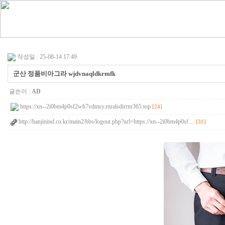
작성일 : 25-08-14 17:49
군산 정품비아그라 wjdvnaqldkrmfk
글쓴이 :
AD
https://xn--2i0bm4p0sf2wh7vdmsy.rnralsdirrnr365.top
[24]
http://hanjinind.co.kr/main2/bbs/logout.php?url=https://xn--2i0bm4p0sf…
[31]