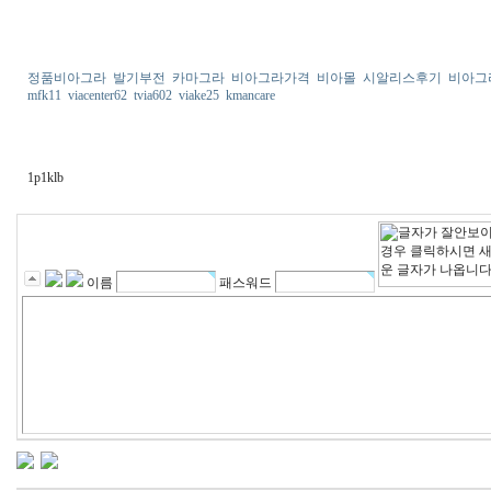
정품비아그라
발기부전
카마그라
비아그라가격
비아몰
시알리스후기
비아그
mfk11
viacenter62
tvia602
viake25
kmancare
1p1klb
이름
패스워드