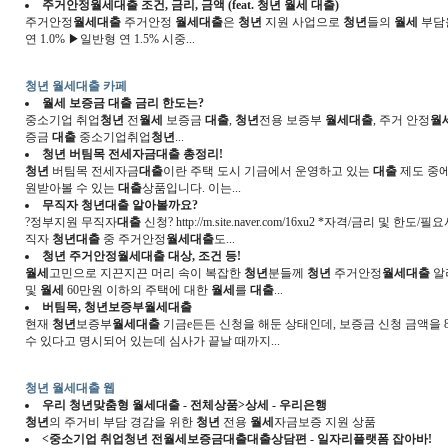
주거안정월세대출 조건, 금리, 금액 (feat.
청년 월세 대출
)
주거안정
월세대출
주거안정
월세대출
은
청년
지원 사업으로
청년
들의
월세
부담
연 1.0% ▶일반형 연 1.5% 시중...
청년 월세대출 카페
월세
보증금
대출
금리 한도는?
중소기업 취업
청년
전
월세
보증금
대출
,
청년
전용 보증부
월세대출
, 주거 안정
월
증금
대출
중소기업취업
청년
...
청년
버팀목 전세자금
대출
총정리!
청년
버팀목 전세자금
대출
이란 주택 도시 기금에서 운영하고 있는
대출
제도 중
원받아볼 수 있는
대출
상품입니다. 이는...
무직자
청년
대출
알아볼까요?
?정부지원 무직자
대출
신청? http://m.site.naver.com/16xu2 *자격/금리 및
직자
청년
대출
중 주거안정
월세대출
도...
청년
주거안정
월세대출
대상, 조건 등!
월세
고민으로 지끈지끈 머리 속이 복잡한
청년
분들께
청년
주거안정
월세대출
알
및
월세
60만원 이하의 주택에 대한
월세
를
대출
...
버팀목,
청년
보증부
월세대출
현재
청년
보증부
월세대출
기금e든든 신청을 해둔 상태인데, 보증금 신청 금액을 
수 있다고 명시되어 있는데 심사가 끝날 때까지...
청년 월세대출 웹
우리
청년
맞춤형
월세대출
- 전체상품>상세 - 우리은행
청년
의 주거비 부담 경감을 위한
청년
전용
월세
자금보증 지원 상품
<중소기업 취업
청년
전
월세
보증금
대출대출
상담편 - 일자리플랫폼 잡아바!