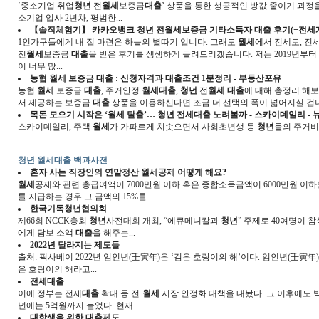
‘중소기업 취업
청년
전
월세
보증금
대출
’ 상품을 통한 성공적인 방값 줄이기 과정
소기업 입사 2년차, 평범한...
【솔직체험기】 카카오뱅크
청년
전
월세
보증금 기타소득자
대출
후기(+전세계
1인가구들에게 내 집 마련은 하늘의 별따기 입니다. 그래도
월세
에서 전세로, 전
전
월세
보증금
대출
을 받은 후기를 생생하게 들려드리겠습니다. 저는 2019년부터 
이 너무 많...
농협
월세
보증금
대출
: 신청자격과
대출
조건 1분정리 - 부동산포유
농협
월세
보증금
대출
, 주거안정
월세대출
,
청년
전
월세 대출
에 대해 총정리 해
서 제공하는 보증금
대출
상품을 이용하신다면 조금 더 선택의 폭이 넓어지실 겁
목돈 모으기 시작은 ‘
월세
탈출’…
청년
전세
대출
노려볼까 - 스카이데일리 - 
스카이데일리, 주택
월세
가 가파르게 치솟으면서 사회초년생 등
청년
들의 주거비.
청년 월세대출 백과사전
혼자 사는 직장인의 연말정산
월세
공제 어떻게 해요?
월세
공제와 관련 총급여액이 7000만원 이하 혹은 종합소득금액이 6000만원 
를 지급하는 경우 그 금액의 15%를...
한국기독
청년
협의회
제66회 NCCK총회
청년
사전대회 개최, “에큐메니칼과
청년
” 주제로 40여명이 참
에게 담보 소액
대출
을 해주는...
2022년 달라지는 제도들
출처: 픽사베이 2022년 임인년(壬寅年)은 ‘검은 호랑이의 해’이다. 임인년(壬寅年)
은 호랑이의 해라고...
전세
대출
이에 정부는 전세
대출
확대 등 전·
월세
시장 안정화 대책을 내놨다. 그 이후에도 박
년에는 5억원까지 늘었다. 현재...
대학생을 위한
대출
제도