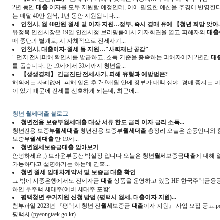
2년 동안
대출
이자를 모두 지원할 예정인데, 이에 필요한 예산을 추경에 반영한
는 매달 40만 원씩, 1년 동안 지원됩니다....
인천시, 월 40만원
월세
및 이자 지원…정부, 즉시 경매 유예 【
청년
희망 앗아..
유정복 인천시장은 19일 인천시청 브리핑룸에서 기자회견을 열고 피해자의
대출
매 중단과 별개로, 시 자체적으로 전세사기...
인천시,
대출
이자·
월세
등 지원…"사회재난 공감"
" 먼저 전세피해 확인서를 발급하고, 소득 기준을 충족하는 피해자에게 2년간
대
를 돕습니다. 만 19세에서 39세까지
청년
을...
【생생경제】 긴급진단 전세사기, 피해 유형과 예방법은?
해외에는 사례없어 -피해 입은 후 7~9개월 안에 정부가 대책 줘야 -경매 중지는 미봉
이 있기 때문에 전세를 선호하게 되는데, 최근에...
청년 월세대출 블로그
청년
전용 보증부
월세대출
대상 서류 한도 금리 이자 금리 소득...
청년
전용 보증부
월세대출
청년
전용 보증부
월세대출
총정리 오늘은 순둥언니와 함
보증부
월세대출
만 19세...
청년월세
보증금
대출
알아보기
안녕하세요 ;) 브라운부동산 박실장 입니다 오늘은
청년월세
보증금
대출
에 대해 
가능하다고 설명하기는 하는데 간혹...
청년 월세
임대차계약서 및 보증금
대출
확인
그 밖에 시중은행에서도 전세자금
대출
상품을 운영하고 있음 HF 한국주택금융공
하인 무주택 세대주(예비 세대주 포함)...
평택
청년
주거지원 신청 방법 (평택시
월세
,
대출
이자 지원)...
첨부파일 2023년 『평택시
청년
전
월세
보증금
대출
이자 지원』 사업 모집 공고.p
평택시 (pyeongtaek.go.kr)...