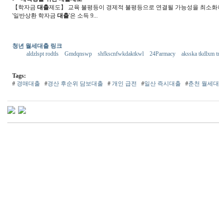
【학자금
대출
제도】 교육 불평등이 경제적 불평등으로 연결될 가능성을 최소화
'일반상환 학자금
대출
'은 소득 9...
청년 월세대출 링크
aldzlspt rodtls
Gmdqnswp
shfkscnfwkdaktkwl
24Parmacy
aksska tkdlxm t
Tags:
#
경매대출
#
경산 후순위 담보대출
#
개인 급전
#
일산 즉시대출
#
춘천 월세