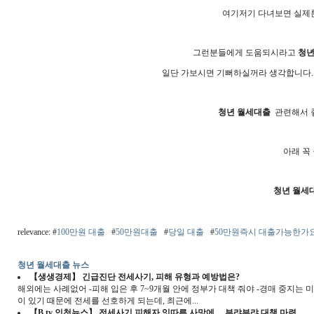
여기저기 다녀보면 실제론 
그런분들에게 도움되시라고
청년
일단 가보시면 기뻐하실꺼라 생각합니다.
청년 월세대출
관련해서 좋
아래 꼭
청년 월세
relevance: #
100만원 대출
#
50만원대출
#
당일 대출
#
50만원즉시 대출가능한가
청년 월세대출 뉴스
【생생경제】 긴급진단 전세사기, 피해 유형과 예방법은?
해외에는 사례없어 -피해 입은 후 7~9개월 안에 정부가 대책 줘야 -경매 중지는 미봉
이 있기 때문에 전세를 선호하게 되는데, 최근에...
【B tv 인천뉴스】 전세사기 피해자 잇따른 사망에… 부랴부랴 대책 마련