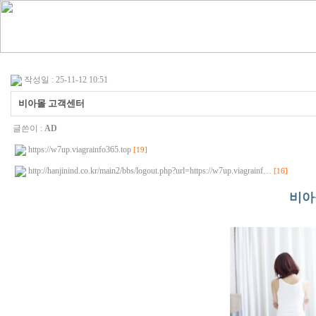
작성일 : 25-11-12 10:51
비아몰 고객센터
글쓴이 :
AD
https://w7up.viagrainfo365.top
[19]
http://hanjinind.co.kr/main2/bbs/logout.php?url=https://w7up.viagrainf…
[16]
비아