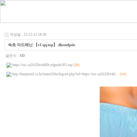
작성일 : 25-12-12 18:38
속초 아드레닌 【vCqq.top】 dkemfpsls
글쓴이 :
AD
https://xn--ej1b32bv4df0t.edguide365.top
[20]
http://hanjinind.co.kr/main2/bbs/logout.php?url=https://xn--ej1b32bv4d…
[14]