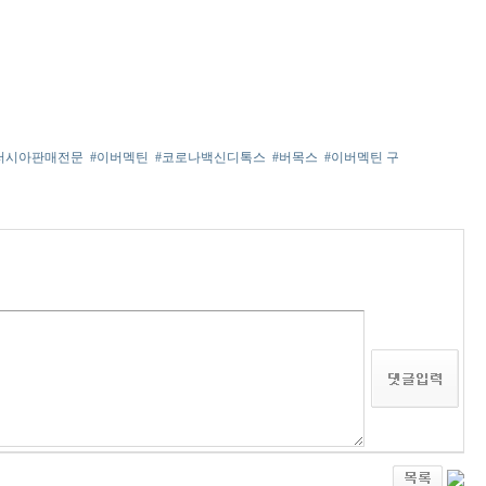
러시아판매전문
#이버멕틴
#코로나백신디톡스
#버목스
#이버멕틴 구