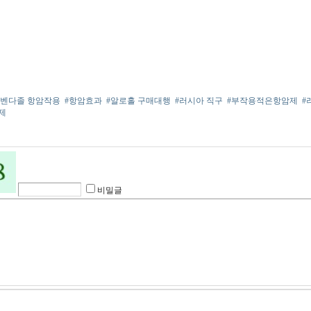
메벤다졸 항암작용
#항암효과
#알로홀 구매대행
#러시아 직구
#부작용적은항암제
#
제
비밀글