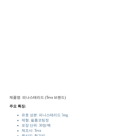
제품명: 피나스테리드 (Teva 브랜드)
주요 특징:
유효 성분: 피나스테리드 5mg
제형: 필름코팅정
포장 단위: 30정/팩
제조사: Teva
원산지: 헝가리