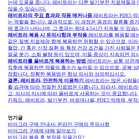
는데 도움을 줍니다. 레비트라는 다른 발기부전 치료제들과 
않을 수 있습니다.
레비트라의 주요 효과와 작용 메커니즘
레비트라는 PDE5 
는 역할을 합니다. 결과적으로, 이 과정은 음경의 혈류를 증가
에 효과가 나타나며, 그 효과는 최대 4-5시간 지속될 수 있습
레비트라 복용 시 유의사항과 부작용
레비트라를 복용할 때는
같은 질병 치료제와 함께 복용하면 위험할 수 있으므로, 이러
혈압, 간 혹은 신장 질환 등 특정 건강 조건을 가진 사람들
얼굴 붓기, 소화 불량 등이 있으며, 이들 증상이 지속되면 의
레비트라를 올바르게 복용하는 방법
레비트라는 보통 성관계 
직후에 복용하면 약물의 흡수가 늦어질 수 있으므로, 공복 상
장합니다. 정확한 복용법은 항상 의사와 상의하십시오.
결론: 레비트라, 안전하게 이용하기
레비트라는 많은 사람들에
활 습관에 따라 적절한 치료법은 다릅니다. 따라서, 레비트
고, 의사의 지시에 따라 올바르게 사용하는 것이 중요합니다.
키워드: 레비트라, 발기부전, 바르데나필, PDE5 억제제, 부작
인기글
비아그라 구매 안내서: 온라인 구매의 주의사항
비아그라 구매에 대해 알아보기
비아그라 복용 후 부작용 있을가요?