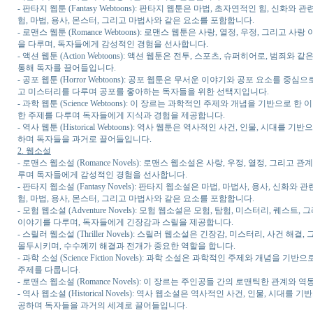
- 판타지 웹툰 (Fantasy Webtoons): 판타지 웹툰은 마법, 초자연적인 힘,
험, 마법, 용사, 몬스터, 그리고 마법사와 같은 요소를 포함합니다.
- 로맨스 웹툰 (Romance Webtoons): 로맨스 웹툰은 사랑, 열정, 우정, 
을 다루며, 독자들에게 감성적인 경험을 선사합니다.
- 액션 웹툰 (Action Webtoons): 액션 웹툰은 전투, 스포츠, 슈퍼히어로,
통해 독자를 끌어들입니다.
- 공포 웹툰 (Horror Webtoons): 공포 웹툰은 무서운 이야기와 공포 요소를 
고 미스터리를 다루며 공포를 좋아하는 독자들을 위한 선택지입니다.
- 과학 웹툰 (Science Webtoons): 이 장르는 과학적인 주제와 개념을 기반으
한 주제를 다루며 독자들에게 지식과 경험을 제공합니다.
- 역사 웹툰 (Historical Webtoons): 역사 웹툰은 역사적인 사건, 인물,
하며 독자들을 과거로 끌어들입니다.
2. 웹소설
- 로맨스 웹소설 (Romance Novels): 로맨스 웹소설은 사랑, 우정, 열정, 
루며 독자들에게 감성적인 경험을 선사합니다.
- 판타지 웹소설 (Fantasy Novels): 판타지 웹소설은 마법, 마법사, 용사,
험, 마법, 용사, 몬스터, 그리고 마법사와 같은 요소를 포함합니다.
- 모험 웹소설 (Adventure Novels): 모험 웹소설은 모험, 탐험, 미스터리,
이야기를 다루며, 독자들에게 긴장감과 스릴을 제공합니다.
- 스릴러 웹소설 (Thriller Novels): 스릴러 웹소설은 긴장감, 미스터리, 
몰두시키며, 수수께끼 해결과 전개가 중요한 역할을 합니다.
- 과학 소설 (Science Fiction Novels): 과학 소설은 과학적인 주제와 개념
주제를 다룹니다.
- 로맨스 웹소설 (Romance Novels): 이 장르는 주인공들 간의 로맨틱한 관
- 역사 웹소설 (Historical Novels): 역사 웹소설은 역사적인 사건, 인물,
공하며 독자들을 과거의 세계로 끌어들입니다.