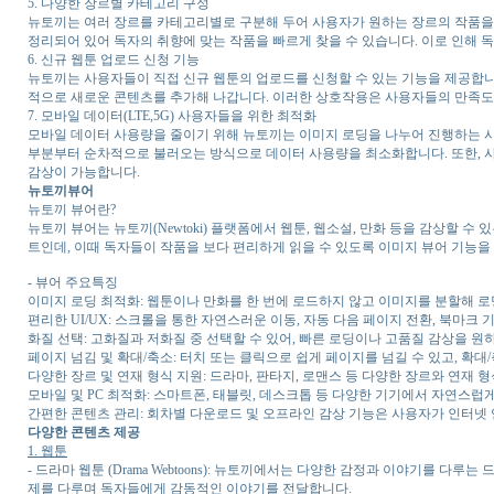
5. 다양한 장르별 카테고리 구성
뉴토끼는 여러 장르를 카테고리별로 구분해 두어 사용자가 원하는 장르의 작품을 쉽
정리되어 있어 독자의 취향에 맞는 작품을 빠르게 찾을 수 있습니다. 이로 인해 
6. 신규 웹툰 업로드 신청 기능
뉴토끼는 사용자들이 직접 신규 웹툰의 업로드를 신청할 수 있는 기능을 제공합니다
적으로 새로운 콘텐츠를 추가해 나갑니다. 이러한 상호작용은 사용자들의 만족도
7. 모바일 데이터(LTE,5G) 사용자들을 위한 최적화
모바일 데이터 사용량을 줄이기 위해 뉴토끼는 이미지 로딩을 나누어 진행하는 시
부분부터 순차적으로 불러오는 방식으로 데이터 사용량을 최소화합니다. 또한, 사
감상이 가능합니다.
뉴토끼뷰어
뉴토끼 뷰어란?
뉴토끼 뷰어는 뉴토끼(Newtoki) 플랫폼에서 웹툰, 웹소설, 만화 등을 감상할 
트인데, 이때 독자들이 작품을 보다 편리하게 읽을 수 있도록 이미지 뷰어 기능을
- 뷰어 주요특징
이미지 로딩 최적화: 웹툰이나 만화를 한 번에 로드하지 않고 이미지를 분할해 
편리한 UI/UX: 스크롤을 통한 자연스러운 이동, 자동 다음 페이지 전환, 북마
화질 선택: 고화질과 저화질 중 선택할 수 있어, 빠른 로딩이나 고품질 감상을 
페이지 넘김 및 확대/축소: 터치 또는 클릭으로 쉽게 페이지를 넘길 수 있고, 확대
다양한 장르 및 연재 형식 지원: 드라마, 판타지, 로맨스 등 다양한 장르와 연재
모바일 및 PC 최적화: 스마트폰, 태블릿, 데스크톱 등 다양한 기기에서 자연스럽
간편한 콘텐츠 관리: 회차별 다운로드 및 오프라인 감상 기능은 사용자가 인터넷 
다양한 콘텐츠 제공
1. 웹툰
- 드라마 웹툰 (Drama Webtoons): 뉴토끼에서는 다양한 감정과 이야기를 
제를 다루며 독자들에게 감동적인 이야기를 전달합니다.