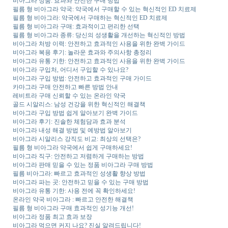
비아그라 정품: 효과와 안전한 구매 방법
필름 형 비아그라 약국: 약국에서 구매할 수 있는 혁신적인 ED 치료제
필름 형 비아그라: 약국에서 구매하는 혁신적인 ED 치료제
필름 형 비아그라 구매: 효과적이고 편리한 선택
필름 형 비아그라 종류: 당신의 성생활을 개선하는 혁신적인 방법
비아그라 처방 이력: 안전하고 효과적인 사용을 위한 완벽 가이드
비아그라 복용 후기: 놀라운 효과와 주의사항 총정리
비아그라 유통 기한: 안전하고 효과적인 사용을 위한 완벽 가이드
비아그라 구입처, 어디서 구입할 수 있나요?
비아그라 구입 방법: 안전하고 효과적인 구매 가이드
카마그라 구매 안전하고 빠른 방법 안내
레비트라 구매 신뢰할 수 있는 온라인 약국
골드 시알리스: 남성 건강을 위한 혁신적인 해결책
비아그라 구입 방법 쉽게 알아보기 완벽 가이드
비아그라 후기: 진솔한 체험담과 효과 분석
비아그라 내성 해결 방법 및 예방법 알아보기
비아그라 시알리스 강직도 비교: 최상의 선택은?
필름 형 비아그라 약국에서 쉽게 구매하세요!
비아그라 직구: 안전하고 저렴하게 구매하는 방법
비아그라 판매 믿을 수 있는 정품 비아그라 구매 방법
필름 비아그라: 빠르고 효과적인 성생활 향상 방법
비아그라 파는 곳: 안전하고 믿을 수 있는 구매 방법
비아그라 유통 기한: 사용 전에 꼭 확인하세요!
온라인 약국 비아그라 : 빠르고 안전한 해결책
필름 형 비아그라 구매 효과적인 성기능 개선!
비아그라 정품 최고 효과 보장
비아그라 먹으면 커지 나요? 진실 알려드립니다!