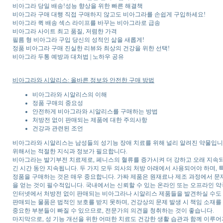
비아그라 당일 배송!성능 향상을 위한 빠른 해결책
비아그라 구매 대행 직접 구매하지 않고도 비아그라를 손쉽게 구입하세요!
비아그라 퀵 배송 섹스 라이프를 바꾸는 비아그라로 급송
비아그라 사이트 최고 품질, 저렴한 가격
필름 형 비아그라 구입 당신의 성적인 삶을 새롭게!
정품 비아그라 구매 진실한 리뷰와 최상의 건강을 위한 선택!
비아그라 두통 예방과 대처법 | 노하우 공유
비아그라와 시알리스: 올바른 정보와 안전한 구매 방법
비아그라와 시알리스의 이해
정품 구매의 중요성
안전하게 비아그라와 시알리스를 구매하는 방법
처방전 없이 판매되는 제품에 대한 주의사항
건강과 관련된 조언
비아그라와 시알리스는 남성들의 성기능 장애 치료를 위해 널리 알려진 약물입니
위해서는 적절한 지식과 정보가 필요합니다.
비아그라는 발기부전 치료제로, 페니스의 혈류를 증가시켜 더 강하고 오래 지속되
긴 시간 동안 지속됩니다. 두 가지 모두 의사의 처방 아래에서 사용되어야 하며, 
정품을 구매하는 것은 매우 중요합니다. 가짜 제품은 원재료나 제조 과정에서 문제
을 얻는 것이 필수적입니다. 국내에서는 신뢰할 수 있는 온라인 또는 오프라인 약
인터넷에서 처방전 없이 판매되는 비아그라나 시알리스 제품들을 발견하실 수도 
판매되는 물품은 법적인 보호를 받지 못하며, 건강상의 문제 발생 시 책임 소재를 
중요한 부분들이 빠질 수 있으므로, 전문가의 의견을 청취하는 것이 좋습니다.
마지막으로, 성 기능 개선을 위한 어떠한 치료도 건강한 생활 습관과 함께 이루어져