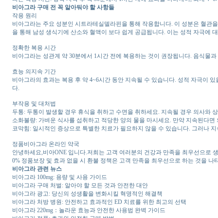
비아그라 구매 전 꼭 알아둬야 할 사항들
작용 원리
비아그라는 주요 성분인 시트라테실델라핀을 통해 작용합니다. 이 성분은 혈관
을 통해 남성 생식기에 산소와 혈액이 보다 쉽게 공급됩니다. 이는 성적 자극에 
정확한 복용 시간
비아그라는 성관계 약 30분에서 1시간 전에 복용하는 것이 권장됩니다. 음식물과
효능 의지속 기간
비아그라의 효과는 복용 후 약 4~6시간 동안 지속될 수 있습니다. 성적 자극이
다.
부작용 및 대처법
두통: 두통이 발생할 경우 휴식을 취하고 수면을 취하세요. 지속될 경우 의사와 
소화불량: 가벼운 식사를 섭취하고 적당한 양의 물을 마시세요. 만약 지속된다면
코막힘: 일시적인 증상으로 특별한 치료가 필요하지 않을 수 있습니다. 그러나 
정품비아그라 온라인 약국
안녕하세요,비아ONE 입니다.저희는 고객 여러분의 건강과 만족을 최우선으로 생
0% 정품보장 및 효과 없을 시 환불 정책은 고객 만족을 최우선으로 하는 것을 
비아그라 관련 뉴스
비아그라 100mg: 용량 및 사용 가이드
비아그라 구매 처벌: 알아야 할 모든 것과 안전한 대안
비아그라 광고: 당신의 성생활을 변화시킬 혁명적인 해결책
비아그라 처방 병원: 안전하고 효과적인 ED 치료를 위한 최고의 선택
비아그라 220mg：놀라운 효능과 안전한 사용법 완벽 가이드