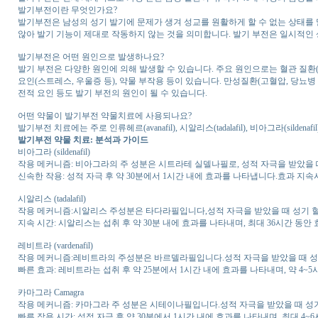
발기부전이란 무엇인가요?
발기부전은 남성의 성기 발기에 문제가 생겨 성교를 원활하게 할 수 없는 상태를
않아 발기 기능이 제대로 작동하지 않는 것을 의미합니다. 발기 부전은 일시적인 
발기부전은 어떤 원인으로 발생하나요?
발기 부전은 다양한 원인에 의해 발생할 수 있습니다. 주요 원인으로는 혈관 질환(동
요인(스트레스, 우울증 등), 약물 부작용 등이 있습니다. 만성질환(고혈압, 당뇨병 
전적 요인 등도 발기 부전의 원인이 될 수 있습니다.
어떤 약물이 발기부전 약물치료에 사용되나요?
발기부전 치료에는 주로 인류헤르(avanafil), 시알리스(tadalafil), 비아그라(silden
발기부전 약물 치료: 분석과 가이드
비아그라 (sildenafil)
작용 메커니즘: 비아그라의 주 성분은 시트라테 실델나필로, 성적 자극을 받았을
신속한 작용: 성적 자극 후 약 30분에서 1시간 내에 효과를 나타냅니다.효과 지속
시알리스 (tadalafil)
작용 메커니즘:시알리스 주성분은 타다라필입니다,성적 자극을 받았을 때 성기 
지속 시간: 시알리스는 섭취 후 약 30분 내에 효과를 나타내며, 최대 36시간 동안
레비트라 (vardenafil)
작용 메커니즘:레비트라의 주성분은 바르델라필입니다.성적 자극을 받았을 때 성
빠른 효과: 레비트라는 섭취 후 약 25분에서 1시간 내에 효과를 나타내며, 약 4~
카마그라 Camagra
작용 메커니즘: 카마그라 주 성분은 시테이나필입니다.성적 자극을 받았을 때 성
빠른 작용 시간: 성적 자극 후 약 30분에서 1시간 내에 효과를 나타내며, 최대 4~