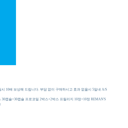
10배 보상해 드립니다. 부담 없이 구매하시고 효과 없을시 5일내 A/S
스 30캡슐+30캡슐 프로코밀 2박스+2박스 프릴리지 10정+10정 REMAN'S
슐