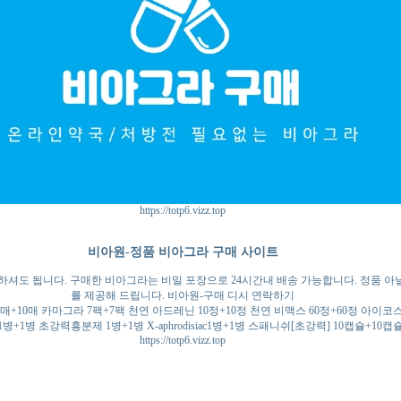
https://totp6.vizz.top
비아원-정품 비아그라 구매 사이트
도 됩니다. 구매한 비아그라는 비밀 포장으로 24시간내 배송 가능합니다. 정품 아닐시 
를 제공해 드립니다. 비아원-구매 디시 연락하기
 10매+10매 카마그라 7팩+7팩 천연 아드레닌 10정+10정 천연 비맥스 60정+60정 아이코
병+1병 초강력흥분제 1병+1병 X-aphrodisiac1병+1병 스패니쉬[초강력] 10캡슐+10캡
https://totp6.vizz.top