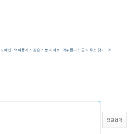
도메인 먹튀폴리스 같은 기능 사이트 먹튀폴리스 공식 주소 찾기 먹