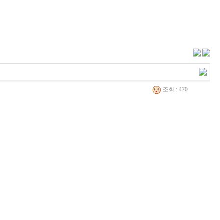
조회 : 470