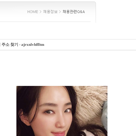
기 - ajrxnlvhffltm