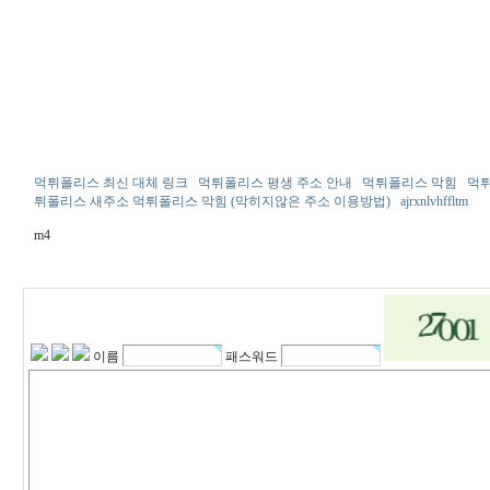
먹튀폴리스 최신 대체 링크 먹튀폴리스 평생 주소 안내 먹튀폴리스 막힘 먹
튀폴리스 새주소 먹튀폴리스 막힘 (막히지않은 주소 이용방법) ajrxnlvhffltm
m4
이름
패스워드