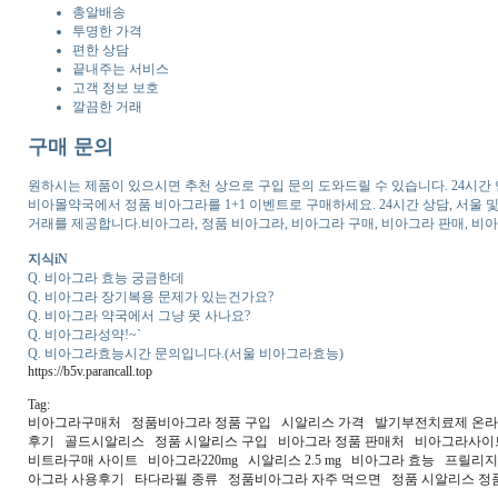
총알배송
투명한 가격
편한 상담
끝내주는 서비스
고객 정보 보호
깔끔한 거래
구매 문의
원하시는 제품이 있으시면 추천 상으로 구입 문의 도와드릴 수 있습니다. 24시
비아몰약국에서 정품 비아그라를 1+1 이벤트로 구매하세요. 24시간 상담, 서울 및 경
거래를 제공합니다.비아그라, 정품 비아그라, 비아그라 구매, 비아그라 판매, 비아
지식iN
Q. 비아그라 효능 궁금한데
Q. 비아그라 장기복용 문제가 있는건가요?
Q. 비아그라 약국에서 그냥 못 사나요?
Q. 비아그라성약!~`
Q. 비아그라효능시간 문의입니다.(서울 비아그라효능)
https://b5v.parancall.top
Tag:
비아그라구매처 정품비아그라 정품 구입 시알리스 가격 발기부전치료제 온
후기 골드시알리스 정품 시알리스 구입 비아그라 정품 판매처 비아그라사이트 
비트라구매 사이트 비아그라220mg 시알리스 2.5 mg 비아그라 효능 프
아그라 사용후기 타다라필 종류 정품비아그라 자주 먹으면 정품 시알리스 