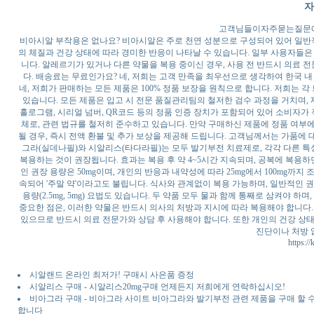
자
고객님들이자주묻는질문
비아시알 부작용은 없나요? 비아시알은 주로 천연 성분으로 구성되어 있어 일반
의 체질과 건강 상태에 따라 경미한 반응이 나타날 수 있습니다. 일부 사용자들은 
니다. 알레르기가 있거나 다른 약물을 복용 중이신 경우, 사용 전 반드시 의료
다. 배송료는 무료인가요? 네, 저희는 고객 만족을 최우선으로 생각하여 한국 
네, 저희가 판매하는 모든 제품은 100% 정품 보장을 원칙으로 합니다. 저희는 
있습니다. 모든 제품은 입고 시 전문 품질관리팀의 철저한 검수 과정을 거치며, 
홀로그램, 시리얼 넘버, QR코드 등의 정품 인증 장치가 포함되어 있어 소비자가
체로, 관련 법규를 철저히 준수하고 있습니다. 만약 구매하신 제품에 정품 여부
될 경우, 즉시 전액 환불 및 추가 보상을 제공해 드립니다. 고객님께서는 가품에
그라(실데나필)와 시알리스(타다라필)는 모두 발기부전 치료제로, 각각 다른 특
복용하는 것이 권장됩니다. 효과는 복용 후 약 4~5시간 지속되며, 공복에 복용하
인 권장 용량은 50mg이며, 개인의 반응과 내약성에 따라 25mg에서 100mg까지
속되어 '주말 약'이라고도 불립니다. 식사와 관계없이 복용 가능하며, 일반적인 권장
용량(2.5mg, 5mg) 요법도 있습니다. 두 약품 모두 물과 함께 통째로 삼켜야
중요한 점은, 이러한 약물은 반드시 의사의 처방과 지시에 따라 복용해야 합니다.
있으므로 반드시 의료 전문가와 상담 후 사용해야 합니다. 또한 개인의 건강 상태,
진단이나 처방 
https://
시알랜드 온라인 최저가! 구매시 사은품 증정
시알리스 구매 - 시알리스20mg구매 언제든지 저희에게 연락하십시오!
비아그라 구매 - 비아그라 사이트 비아그라와 발기부전 관련 제품을 구매 할 
합니다