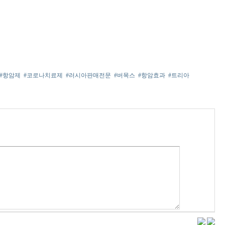
#항암제
#코로나치료제
#러시아판매전문
#버목스
#항암효과
#트리아