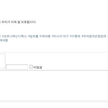
 우리가 이제 잘 보호합시다.
제
#코로나백신디톡스
#알로홀 구매대행
#러시아 직구
#구충제
#부작용적은항암제
구매대행
비밀글