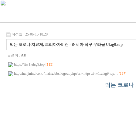
작성일 : 25-06-16 18:20
먹는 코로나 치료제, 트리아자비린 - 러시아 직구 우라몰 Ulag9.top
글쓴이 :
AD
https://ftw1.ulag9.top
[113]
http://hanjinind.co.kr/main2/bbs/logout.php?url=https://ftw1.ulag9.top…
[137]
먹는 코로나 