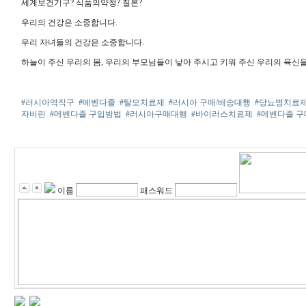
세계보건기구? 식품의약청? 질본?
우리의 건강은 소중합니다.
우리 자녀들의 건강은 소중합니다.
하늘이 주신 우리의 몸, 우리의 부모님들이 낳아 주시고 키워 주신 우리의 육신을
#러시아역직구
#메벤다졸
#탈모치료제
#러시아 구매/배송대행
#당뇨병치료
자비린
#메벤다졸 구입방법
#러시아구매대행
#바이러스치료제
#메벤다졸 
이름
패스워드