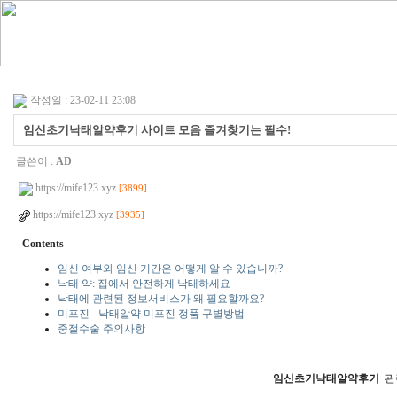
작성일 : 23-02-11 23:08
임­신초기낙­태알­약후기 사이트 모음 즐겨찾기는 필수!
글쓴이 :
AD
https://mife123.xyz
[3899]
https://mife123.xyz
[3935]
Contents
임신 여부와 임신 기간은 어떻게 알 수 있습니까?
낙태 약: 집에서 안전하게 낙태하세요
낙태에 관련된 정보서비스가 왜 필요할까요?
미프진 - 낙태알약 미프진 정품 구별방법
중절수술 주의사항
임­신초기낙­태알­약후기
관련