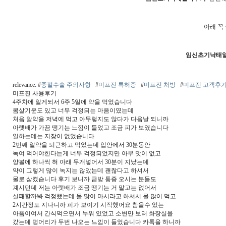
아래 꼭
임­신초기낙­태
relevance: #
중절수술 주의사항
#
미프진 특허증
#
미프진 처방
#
미프진 고객후
미프진 사용후기
4주차에 알게되서 6주 5일에 약을 먹었습니다
몸살기운도 있고 너무 걱정되는 마음이였는데
처음 알약을 저녁에 먹고 아무렇지도 않다가 다음날 되니까
아랫배가 가끔 땡기는 느낌이 들었고 조금 피가 보였습니다
일하는데는 지장이 없었습니다
2번째 알약을 퇴근하고 먹었는데 입안에서 30분동안
녹여 먹어야한다는게 너무 걱정되었지만 아무 맛이 없고
양볼에 하나씩 혀 아래 두개넣어서 30분이 지났는데
약이 그렇게 많이 녹지는 않았는데 괜찮다고 하셔서
물로 삼켰습니다 후기 보니까 금방 통증 오시는 분들도
계시던데 저는 아랫배가 조금 땡기는 거 말고는 없어서
실패할까봐 걱정했는데 물 많이 마시라고 하셔서 물 많이 먹고
2시간정도 지나니까 피가 보이기 시작했어요 참을수 있는
아픔이여서 간식먹으면서 누워 있었고 소변만 보러 화장실을
갔는데 덩어리가 두번 나오는 느낌이 들었습니다 카톡을 하니까