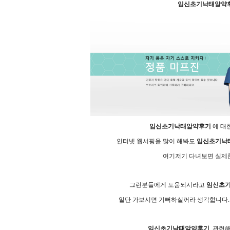
임­신초기낙­태알­약
임­신초기낙­태알­약후기
에 대
인터넷 웹서핑을 많이 해봐도
임­신초기낙­
여기저기 다녀보면 실제론 
그런분들에게 도움되시라고
임­신초
일단 가보시면 기뻐하실꺼라 생각합니다.
임­신초기낙­태알­약후기
관련해서