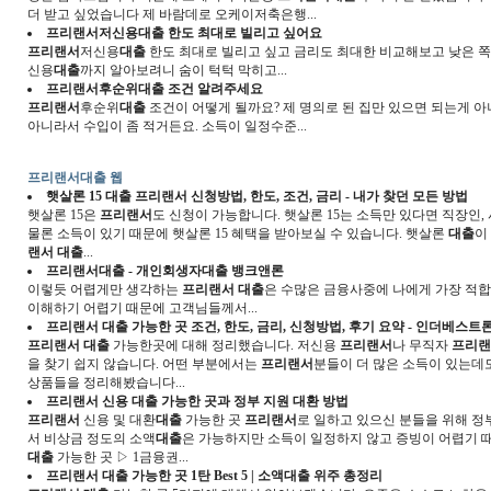
더 받고 싶었습니다 제 바람데로 오케이저축은행...
프리랜서
저신용
대출
한도 최대로 빌리고 싶어요
프리랜서
저신용
대출
한도 최대로 빌리고 싶고 금리도 최대한 비교해보고 낮은 쪽
신용
대출
까지 알아보려니 숨이 턱턱 막히고...
프리랜서
후순위
대출
조건 알려주세요
프리랜서
후순위
대출
조건이 어떻게 될까요? 제 명의로 된 집만 있으면 되는게 
아니라서 수입이 좀 적거든요. 소득이 일정수준...
프리랜서대출 웹
햇살론 15
대출
프리랜서
신청방법, 한도, 조건, 금리 - 내가 찾던 모든 방법
햇살론 15은
프리랜서
도 신청이 가능합니다. 햇살론 15는 소득만 있다면 직장인,
물론 소득이 있기 때문에 햇살론 15 혜택을 받아보실 수 있습니다. 햇살론
대출
이
랜서 대출
...
프리랜서대출
- 개인회생자
대출
뱅크앤론
이렇듯 어렵게만 생각하는
프리랜서 대출
은 수많은 금융사중에 나에게 가장 적합
이해하기 어렵기 때문에 고객님들께서...
프리랜서 대출
가능한 곳 조건, 한도, 금리, 신청방법, 후기 요약 - 인더베스트
프리랜서 대출
가능한곳에 대해 정리했습니다. 저신용
프리랜서
나 무직자
프리랜
을 찾기 쉽지 않습니다. 어떤 부분에서는
프리랜서
분들이 더 많은 소득이 있는데
상품들을 정리해봤습니다...
프리랜서
신용
대출
가능한 곳과 정부 지원 대환 방법
프리랜서
신용 및 대환
대출
가능한 곳
프리랜서
로 일하고 있으신 분들을 위해 
서 비상금 정도의 소액
대출
은 가능하지만 소득이 일정하지 않고 증빙이 어렵기 
대출
가능한 곳 ▷ 1금융권...
프리랜서 대출
가능한 곳 1탄 Best 5 | 소액
대출
위주 총정리