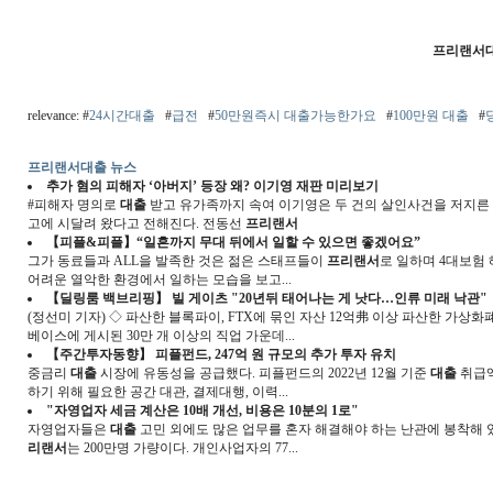
프리랜서
relevance: #
24시간대출
#
급전
#
50만원즉시 대출가능한가요
#
100만원 대출
#
프리랜서대출 뉴스
추가 혐의 피해자 ‘아버지’ 등장 왜? 이기영 재판 미리보기
#피해자 명의로
대출
받고 유가족까지 속여 이기영은 두 건의 살인사건을 저지른 
고에 시달려 왔다고 전해진다. 전동선
프리랜서
【피플&피플】“일흔까지 무대 뒤에서 일할 수 있으면 좋겠어요”
그가 동료들과 ALL을 발족한 것은 젊은 스태프들이
프리랜서
로 일하며 4대보험
어려운 열악한 환경에서 일하는 모습을 보고...
【딜링룸 백브리핑】 빌 게이츠 "20년뒤 태어나는 게 낫다…인류 미래 낙관"
(정선미 기자) ◇ 파산한 블록파이, FTX에 묶인 자산 12억弗 이상 파산한 가상화
베이스에 게시된 30만 개 이상의 직업 가운데...
【주간투자동향】 피플펀드, 247억 원 규모의 추가 투자 유치
중금리
대출
시장에 유동성을 공급했다. 피플펀드의 2022년 12월 기준
대출
취급액은
하기 위해 필요한 공간 대관, 결제대행, 이력...
"자영업자 세금 계산은 10배 개선, 비용은 10분의 1로"
자영업자들은
대출
고민 외에도 많은 업무를 혼자 해결해야 하는 난관에 봉착해 있
리랜서
는 200만명 가량이다. 개인사업자의 77...