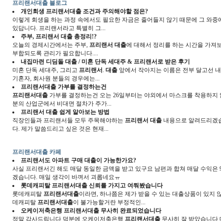
프리랜서대출 블로그
개인회생
프리랜서대출
조건과 주의해야할 점은?
이렇게 회생을 하는 과정 속에서도 필요한 자금은 줄어들지 않기 때문에 그 와
있답니다. 프리랜서라고 특별히 그...
주부,
프리랜서 대출
총정리!?
오늘의 경제시간에서는 주부,
프리랜서 대출
에 대해서 정리를 하는 시간을 가져보
부합되도록 관리가 필요합니다....
내집마련 디딤돌
대출
/ 미혼 단독 세대주 &
프리랜서
로 받은 후기
미혼 단독 세대주, 그리고
프리랜서
.
대출
앞에서 작아지는 이름은 전부 달고선 내
기혼자, 회사원 분들의 경우에는...
프리랜서대출
가부를 결정하는건
프리랜서대출
가부를 결정하는건 오는 26일부터는 야외에서 마스크를 착용하지 않
분의 산업군에서 비대면 절차가 주가...
프리랜서 대출
쉽게 알아보는 방법
직장인들과 프리랜서들 모두 주목해야하는
프리랜서 대출
내용으로 알려드리겠습니
다. 제가 말씀드리고 싶은 것은 현재...
프리랜서대출 카페
프리랜서
도 아파트 구매
대출
이 가능한가요?
사실 프리랜서긴 해도 매달 동일한 금액을 받고 있구요 남편과 합쳐 매달 수익은 90
겠습니다. 매일 생각이 바껴서 괴롭네요ㅠ
롯데캐피탈
프리랜서대출
신뢰를 가지고 여쭤봤습니다
롯데캐피탈
프리랜서대출
이라면, 하나쯤은 제가 받을 수 있는 대출상품이 있지
데캐피탈
프리랜서대출
이 불가능할거란 부정적인...
오케이저축은행
프리랜서대출
무사히 완료되었습니다
정말 감사드립니다 덕분에 오케이저축은행
프리랜서대출
무사히 잘 받았습니다 