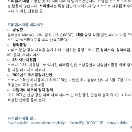
프리랜서 대출
가능한 곳 5가지에 대해서 알아보겠습니다. 요즘은 스스로 노하우
는 분들이 많습니다.
프리랜서
는 특정 집단에 속해있지 않고 스스로 자유롭게 수
니다. 이러한 단점은 곧...
프리랜서대출 백과사전
방성준
영어놀이터(ebse) - 마니 영화 가위손(MBC) -
대출
담당 직원(앨런 퍼지) / 마을 주
포드 파크(MBC) 구름 속의 산책(MBC)...
청약통장
아파트 분양 청약 자격을 얻기 위해 가입하는 통장으로 기존 청약저축, 청약예금, 
帳 | 출처: 게티이미지...
3차 재난지원금
코로나19 3차 대유행으로 막대한 피해를 입은 소상공인과 자영업자들을 위해 정부가 
형 지원 패키지로 이뤄져...
2020년도 추가경정예산안
코로나19 확산에 대응하기 위해 2020년 마련된 추가경정예산이다. 3월 17일 11조 7000억 
추경안이 국회 본회의를...
아랍에미리트의 정치 정세
【 1. 1971년 연방 창립 이래 각 에미리트 간 화합 통한 안정적 정국 유지】 
적절한 안배를 통해 전체...
프리랜서대출 링크
skatjd zjabslxl
alvmwlsdirrnr qnwkrdyd
ehazmfFjq DOMCLUB
alvmwls zhfldk
a