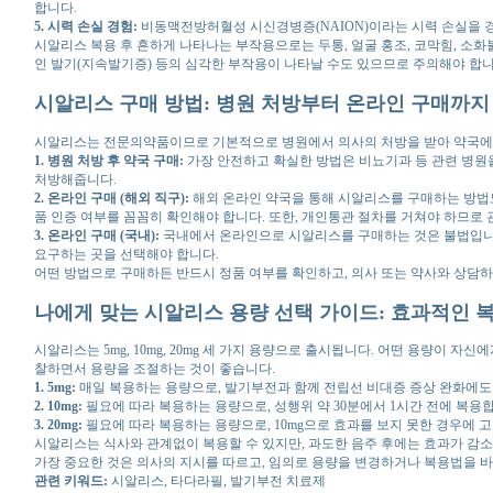
합니다.
5. 시력 손실 경험:
비동맥전방허혈성 시신경병증(NAION)이라는 시력 손실을 경
시알리스 복용 후 흔하게 나타나는 부작용으로는 두통, 얼굴 홍조, 코막힘, 소
인 발기(지속발기증) 등의 심각한 부작용이 나타날 수도 있으므로 주의해야 합니
시알리스 구매 방법: 병원 처방부터 온라인 구매까지
시알리스는 전문의약품이므로 기본적으로 병원에서 의사의 처방을 받아 약국에서 
1. 병원 처방 후 약국 구매:
가장 안전하고 확실한 방법은 비뇨기과 등 관련 병원
처방해줍니다.
2. 온라인 구매 (해외 직구):
해외 온라인 약국을 통해 시알리스를 구매하는 방법도
품 인증 여부를 꼼꼼히 확인해야 합니다. 또한, 개인통관 절차를 거쳐야 하므로 
3. 온라인 구매 (국내):
국내에서 온라인으로 시알리스를 구매하는 것은 불법입니다
요구하는 곳을 선택해야 합니다.
어떤 방법으로 구매하든 반드시 정품 여부를 확인하고, 의사 또는 약사와 상담
나에게 맞는 시알리스 용량 선택 가이드: 효과적인 
시알리스는 5mg, 10mg, 20mg 세 가지 용량으로 출시됩니다. 어떤 용량이
찰하면서 용량을 조절하는 것이 좋습니다.
1. 5mg:
매일 복용하는 용량으로, 발기부전과 함께 전립선 비대증 증상 완화에도 
2. 10mg:
필요에 따라 복용하는 용량으로, 성행위 약 30분에서 1시간 전에 복
3. 20mg:
필요에 따라 복용하는 용량으로, 10mg으로 효과를 보지 못한 경우에 
시알리스는 식사와 관계없이 복용할 수 있지만, 과도한 음주 후에는 효과가 감소
가장 중요한 것은 의사의 지시를 따르고, 임의로 용량을 변경하거나 복용법을 바
관련 키워드:
시알리스, 타다라필, 발기부전 치료제