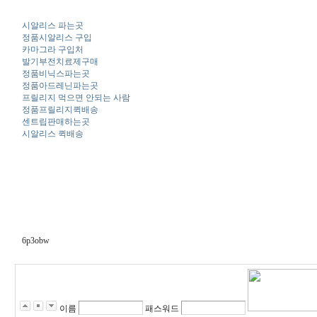
시알리스 파는곳
정품시알리스 구입
카마그라 구입처
발기부전치료제구매
정품비닉스파는곳
정품아드레닌파는곳
프릴리지 먹으면 안되는 사람
정품프릴리지퀵배송
센트립판매하는곳
시알리스 퀵배송
6p3obw
이름
패스워드