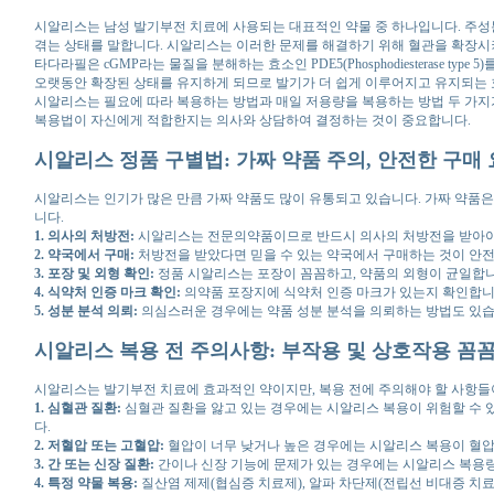
시알리스는 남성 발기부전 치료에 사용되는 대표적인 약물 중 하나입니다. 주성분은 
겪는 상태를 말합니다. 시알리스는 이러한 문제를 해결하기 위해 혈관을 확장시
타다라필은 cGMP라는 물질을 분해하는 효소인 PDE5(Phosphodiesterase 
오랫동안 확장된 상태를 유지하게 되므로 발기가 더 쉽게 이루어지고 유지되는 효
시알리스는 필요에 따라 복용하는 방법과 매일 저용량을 복용하는 방법 두 가지가
복용법이 자신에게 적합한지는 의사와 상담하여 결정하는 것이 중요합니다.
시알리스 정품 구별법: 가짜 약품 주의, 안전한 구매
시알리스는 인기가 많은 만큼 가짜 약품도 많이 유통되고 있습니다. 가짜 약품은
니다.
1. 의사의 처방전:
시알리스는 전문의약품이므로 반드시 의사의 처방전을 받아야 
2. 약국에서 구매:
처방전을 받았다면 믿을 수 있는 약국에서 구매하는 것이 안전
3. 포장 및 외형 확인:
정품 시알리스는 포장이 꼼꼼하고, 약품의 외형이 균일합니다
4. 식약처 인증 마크 확인:
의약품 포장지에 식약처 인증 마크가 있는지 확인합니다
5. 성분 분석 의뢰:
의심스러운 경우에는 약품 성분 분석을 의뢰하는 방법도 있습니
시알리스 복용 전 주의사항: 부작용 및 상호작용 꼼
시알리스는 발기부전 치료에 효과적인 약이지만, 복용 전에 주의해야 할 사항들
1. 심혈관 질환:
심혈관 질환을 앓고 있는 경우에는 시알리스 복용이 위험할 수 있
다.
2. 저혈압 또는 고혈압:
혈압이 너무 낮거나 높은 경우에는 시알리스 복용이 혈압
3. 간 또는 신장 질환:
간이나 신장 기능에 문제가 있는 경우에는 시알리스 복용량을
4. 특정 약물 복용:
질산염 제제(협심증 치료제), 알파 차단제(전립선 비대증 치료