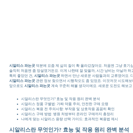
시알리스 파는곳
덕분에 요즘 제 삶의 질이 확 올라갔잖아요. 처음엔 그냥 호기
솔직히 처음엔 좀 망설였거든요. 이게 나한테 잘 맞을까, 시간 낭비는 아닐까 하고
특히 좋았던 건,
시알리스 파는곳
하면서 만난 새로운 사람들과의 교류였어요. 다
시알리스 파는곳
관련 정보 찾으면서 시행착오도 좀 있었죠. 이것저것 시도해보다
앞으로도
시알리스 파는곳
계속 꾸준히 해볼 생각이에요. 새로운 도전도 해보고 
시알리스란 무엇인가? 효능 및 작용 원리 완벽 분석
시알리스 정품 구별법: 가짜 약품 주의, 안전한 구매 요령
시알리스 복용 전 주의사항: 부작용 및 상호작용 꼼꼼히 확인
시알리스 구매 방법: 병원 처방부터 온라인 구매까지 총정리
나에게 맞는 시알리스 용량 선택 가이드: 효과적인 복용법 제시
시알리스란 무엇인가? 효능 및 작용 원리 완벽 분석