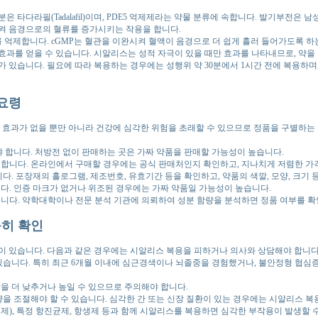
타다라필(Tadalafil)이며, PDE5 억제제라는 약물 분류에 속합니다. 발기부전은
켜 음경으로의 혈류를 증가시키는 작용을 합니다.
type 5)를 억제합니다. cGMP는 혈관을 이완시켜 혈액이 음경으로 더 쉽게 흘러 들어가도
과를 얻을 수 있습니다. 시알리스는 성적 자극이 있을 때만 효과를 나타내므로, 약을
 있습니다. 필요에 따라 복용하는 경우에는 성행위 약 30분에서 1시간 전에 복용하며
 요령
 효과가 없을 뿐만 아니라 건강에 심각한 위험을 초래할 수 있으므로 정품을 구별하는
합니다. 처방전 없이 판매하는 곳은 가짜 약품을 판매할 가능성이 높습니다.
합니다. 온라인에서 구매할 경우에는 공식 판매처인지 확인하고, 지나치게 저렴한 가
. 포장재의 홀로그램, 제조번호, 유효기간 등을 확인하고, 약품의 색깔, 모양, 크기
. 인증 마크가 없거나 위조된 경우에는 가짜 약품일 가능성이 높습니다.
다. 약학대학이나 전문 분석 기관에 의뢰하여 성분 함량을 분석하면 정품 여부를 확
꼼히 확인
이 있습니다. 다음과 같은 경우에는 시알리스 복용을 피하거나 의사와 상담해야 합니다
습니다. 특히 최근 6개월 이내에 심근경색이나 뇌졸중을 경험했거나, 불안정형 협심증
을 더 낮추거나 높일 수 있으므로 주의해야 합니다.
 조절해야 할 수 있습니다. 심각한 간 또는 신장 질환이 있는 경우에는 시알리스 복
제), 특정 항진균제, 항생제 등과 함께 시알리스를 복용하면 심각한 부작용이 발생할 