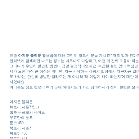
요즘
아지툰 블랙툰
활용법에 대해 고민이 많으신 분들 계시죠? 저도 얼마 전까
인터넷에 검색하면 나오는 정보는 너무나도 다양하고, 어떤 게 진짜 도움이 되는
그러다가 우연히 발견한 방법이 정말 결정적이었네요. 복잡한 설명 없이 핵심만
제가 느낀 가장 큰 장점은 뭐냐면, 처음 시작하는 사람의 입장에서 차근차근 알려
또 하나는, 단순히 방법만 알려주는 게 아니라 '왜 이렇게 해야 하는지'에 대한
되었네요.
여러분도 정보 찾으러 여러 군데 헤매시느라 시간 낭비하시기 전에, 한번쯤 살펴
아지툰 블랙툰
뉴토끼 시즌2 링크
웹툰 무료보기 사이트
무료만화 툰코
툰코 450
북토끼 시즌2
북토끼 466
북토끼 341