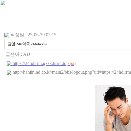
작성일 : 25-06-30 05:15
광명 24h약국 24hdirrnr
글쓴이 :
AD
https://24hdirrnr.gkskdirrnr.top
[81]
http://hanjinind.co.kr/main2/bbs/logout.php?url=https://24hdirr