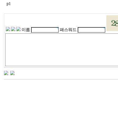
p1
이름
패스워드