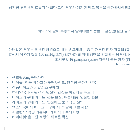
심각한 부작용은 드물지만 일단 그런 경우가 생기면 바로 복용을 중단하셔야되
비닉스와 같이 복용하지 말아야할 약품들： 질산염(질산 글
아래같은 경우는 복용전 병원으로 내원 받으세요： 중증 간부전 환자 저혈압 (혈압 90
휴식시 이완기 혈압 100 mmHg 초과) 최근 6개월 이내 생명을 위협하는 뇌경
오시구앗 등 guanylate cyclase 자극제 복용
https://vi
센트립20mg구매가격
비아몰 | 정품 비아그라 구매사이트, 안전한 온라인 약국
정품비아그라 시알리스 구매처
하나약국과 낙원약국, 당신의 건강을 책임지는 파트너
비아그라 구매 가이드: 정품 보장, 빠른 배송, 안전한 환불
레비트라 구매 가이드: 안전하고 효과적인 선택
맥스약국에서 비아그라 구매 시 꼭 알아야 할 사항
시알랜드: 익명 커뮤니티의 매력과 주의사항
비아마켓: 온라인 쇼핑의 새로운 혁신