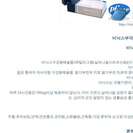
https://vi
비닉스부작용 V
비
비닉스구강붕해필름100밀리그램(실데나필시트르산염)(수출용) Vinix 
비
엷은 황색의 직사각형 구강붕해필름. 발기부전의 치료 발기부전 치료약 중
비닉
비닉스는 유통기한이 3
하루 24시간동안 100mg이상 복용하지 않는다. 이미 구연산 실데나필 성분이
요. 심리적 요인 알맞지 않는 생활습성 
두통,흐려보임,빈맥,안면홍조,코막힘,소화불량,근육통.가장 흔하게 보고된 이상반
흔