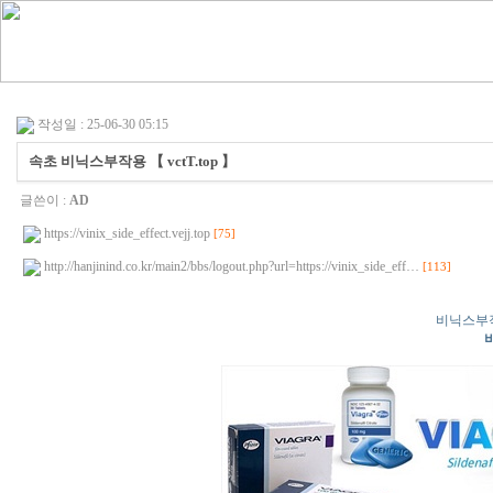
작성일 : 25-06-30 05:15
속초 비닉스부작용 【 vctT.top 】
글쓴이 :
AD
https://vinix_side_effect.vejj.top
[75]
http://hanjinind.co.kr/main2/bbs/logout.php?url=https://vinix_side_eff…
[113]
비닉스부