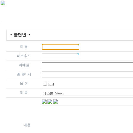
:: 글답변 ::
이 름
패스워드
이메일
홈페이지
옵 션
html
제 목
내용