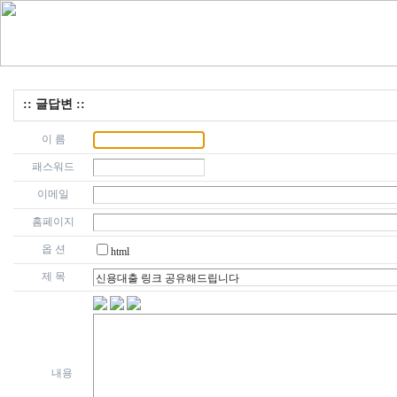
:: 글답변 ::
이 름
패스워드
이메일
홈페이지
옵 션
html
제 목
내용