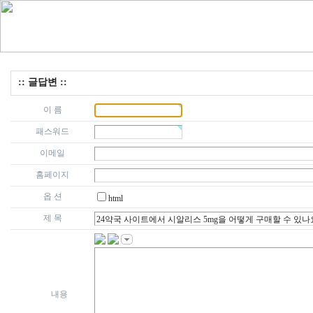
:: 글답변 ::
이 름
패스워드
이메일
홈페이지
옵 션
html
제 목
내용